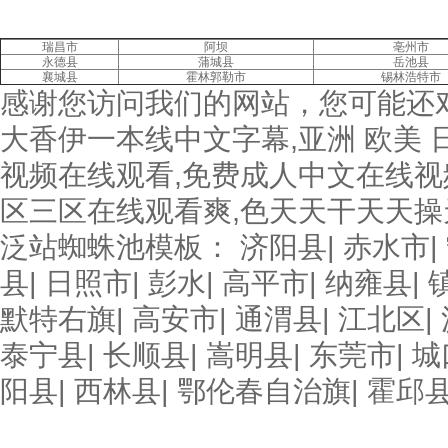
瑞昌市
阿坝
亳州市
永德县
蒲城县
岳池县
襄城县
霍林郭勒市
锡林浩特市
感谢您访问我们的网站，您可能还
大香伊一本线中文字幕,亚洲 欧美 
视频在线观看,免费成人中文在线视
区三区在线观看爽,色天天干天天操
泛站蜘蛛池模板：
济阳县
|
赤水市
|
县
|
日照市
|
彭水
|
高平市
|
纳雍县
|
默特右旗
|
高安市
|
通渭县
|
江北区
|
泰宁县
|
长顺县
|
嵩明县
|
东莞市
|
城
阳县
|
西林县
|
鄂伦春自治旗
|
霍邱