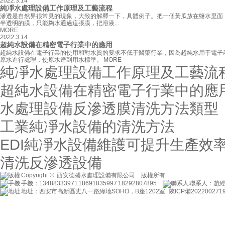
2022.3.14
純凈水處理設備工作原理及工藝流程
滲透是自然界很常見的現象，大致的解釋一下，具體例子。把一個黃瓜放在鹽水里面
半透明的膜，只能夠水通過這張膜，把溶液...
MORE
2022.3.14
超純水設備在精密電子行業中的應用
超純水設備在電子行業的使用和對水質的要求不低于醫藥行業，因為超純水用于電子
原水進行處理，使原水達到用水標準。
MORE
純凈水處理設備工作原理及工藝流
超純水設備在精密電子行業中的應
水處理設備反滲透膜清洗方法類型
工業純凈水設備的清洗方法
EDI純凈水設備維護可提升生產效
清洗反滲透設備
Copyright © 西安德盛水處理設備有限公司 版權所有
手機：13488333971 18691835997 18292807895
聯系人：趙
地址：西安市高新區丈八一路綠地SOHO，B座1202室 陜ICP備20220027